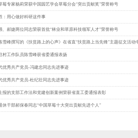
草莓专家杨莉荣获中国园艺学会草莓分会“突出贡献奖”荣誉称号
胜：用心做好科研这件事
强、郝婕两位同志荣获首批“林业和草原科技领军人才”荣誉称号
陈雪峰撰写的《扶贫路上的心声》在省直“扶贫路上当先锋”主题征文活动
驻村工作队员陈雪峰获省委通报表扬
代优秀共产党员-冯建忠同志先进事迹
代优秀共产党员-杜纪壮同志先进事迹
上报的支部工作法和党建创新案例荣获省直工委通报表彰
退休干部郝保春同志“中国草莓十大突出贡献先进个人”