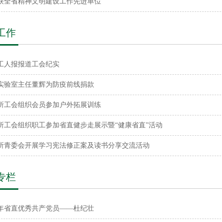
获全省精神文明建设工作先进单位
工作
工人报报道工会纪实
实验室主任董辉为防疫前线捐款
所工会组织会员参加户外拓展训练
所工会组织职工参加省直健步走展示暨“健康省直”活动
所青委会开展学习宪法修正案及读书分享交流活动
专栏
20年省直优秀共产党员——杜纪壮