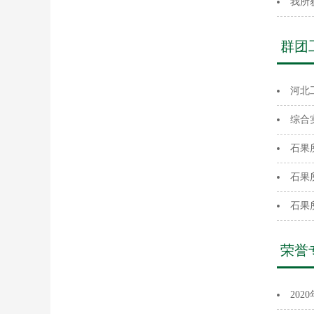
我所
群团
河北
综合
石果
石果
石果
荣誉
20