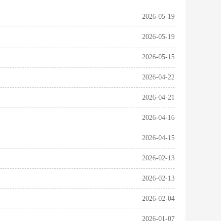
2026-05-19
2026-05-19
2026-05-15
2026-04-22
2026-04-21
2026-04-16
2026-04-15
2026-02-13
2026-02-13
2026-02-04
2026-01-07