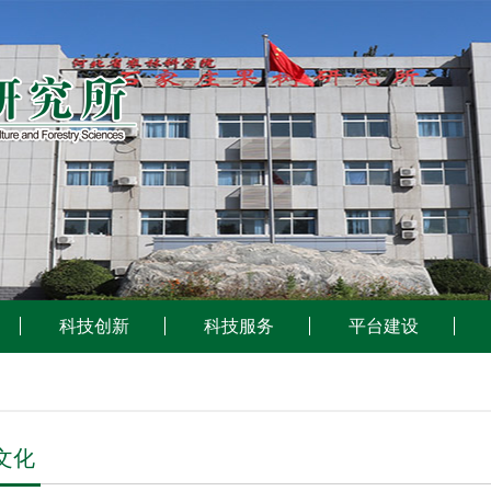
科技创新
科技服务
平台建设
文化