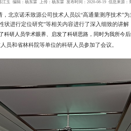
江玉 编辑：杨东霖 上传：杨东霖 发布时间：2020-08-19 信息来源：青
会邀请，北京诺禾致源公司技术人员以“高通量测序技术”
性状进行定位研究”等相关内容进行了深入细致的讲解
了科研人员学术眼界、启发了科研思路，同时为我所今后
技人员和省林科院等单位的科研人员参加了会议。