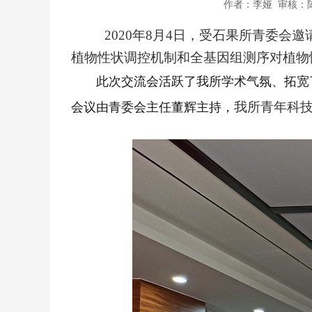
作者：李娅 审核：陈
2020年8月4日，受石果所青委
植物性状调控机制和全基因组测序对植物
此次交流会
活跃了我所学术气氛、拓宽
我所青年科
会议
由青委会主任董辉主持
，